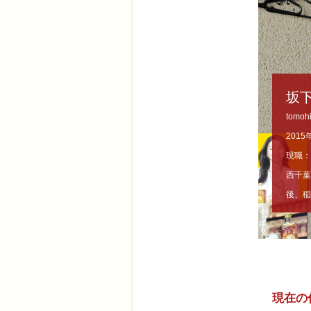
坂下
tomohi
201
現職：
西千葉
後、稲
現在の