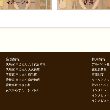
店舗情報
採用情報
炭焼家 串じまん 八千代台本店
アルバイト募
炭焼家 串じまん 大久保店
正社員募集
炭焼家 串じまん 稲毛店
評価制度
炭焼家 串じまん 南行徳店
キャリアアッ
炭焼串焼 ねぎま家
社内イベント
炭火串処 すたーきっちん
インタビュー
インタビュー
インタビュー