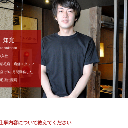
 知寛
ro sakasita
5年入社
稲毛店 店舗スタッフ
店で9ヶ月間勤務した
毛店に配属
仕事内容について教えてください