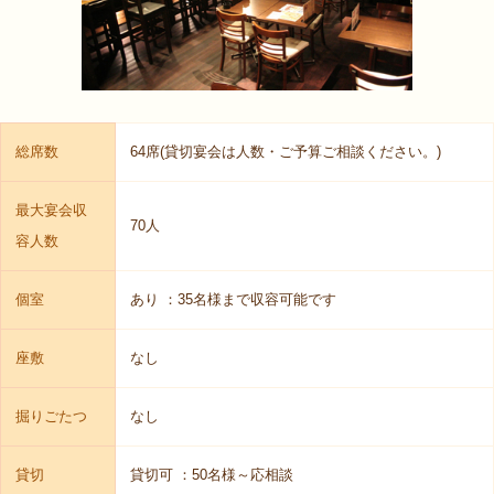
総席数
64席(貸切宴会は人数・ご予算ご相談ください。)
最大宴会収
70人
容人数
個室
あり ：35名様まで収容可能です
座敷
なし
掘りごたつ
なし
貸切
貸切可 ：50名様～応相談