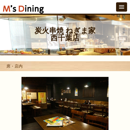
炭火串焼 ねぎま家
西千葉店
席・店内