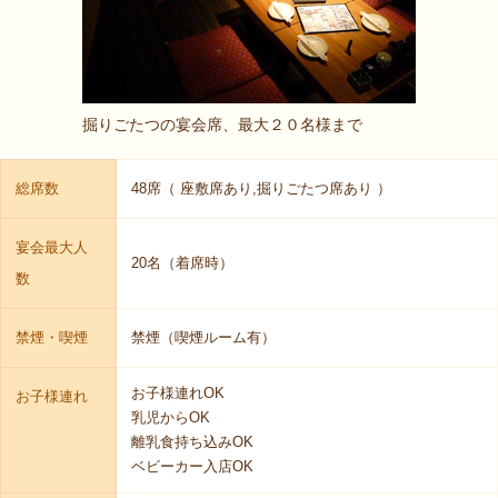
掘りごたつの宴会席、最大２０名様まで
総席数
48席（ 座敷席あり,掘りごたつ席あり ）
宴会最大人
20名（着席時）
数
禁煙・喫煙
禁煙（喫煙ルーム有）
お子様連れOK
お子様連れ
乳児からOK
離乳食持ち込みOK
ベビーカー入店OK