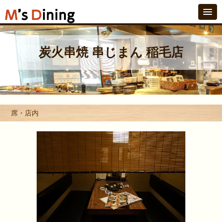
炭火串焼 串じまん 稲毛店
席・店内